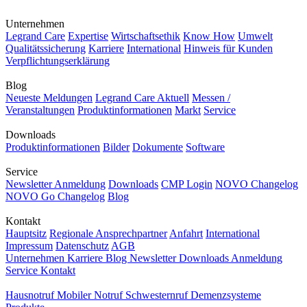
Unternehmen
Legrand Care
Expertise
Wirtschaftsethik
Know How
Umwelt
Qualitätssicherung
Karriere
International
Hinweis für Kunden
Verpflichtungserklärung
Blog
Neueste Meldungen
Legrand Care Aktuell
Messen /
Veranstaltungen
Produktinformationen
Markt
Service
Downloads
Produktinformationen
Bilder
Dokumente
Software
Service
Newsletter Anmeldung
Downloads
CMP Login
NOVO Changelog
NOVO Go Changelog
Blog
Kontakt
Hauptsitz
Regionale Ansprechpartner
Anfahrt
International
Impressum
Datenschutz
AGB
Unternehmen
Karriere
Blog
Newsletter
Downloads
Anmeldung
Service
Kontakt
Hausnotruf
Mobiler Notruf
Schwesternruf
Demenzsysteme