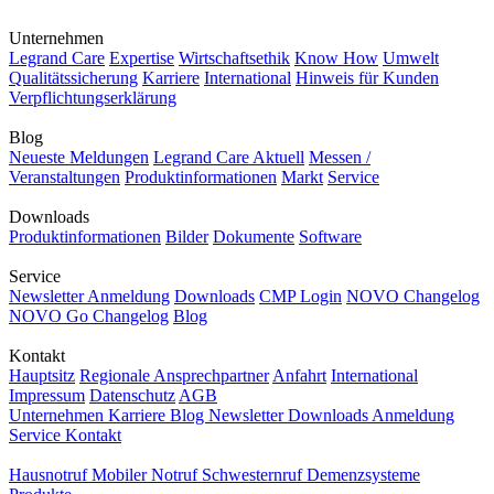
Unternehmen
Legrand Care
Expertise
Wirtschaftsethik
Know How
Umwelt
Qualitätssicherung
Karriere
International
Hinweis für Kunden
Verpflichtungserklärung
Blog
Neueste Meldungen
Legrand Care Aktuell
Messen /
Veranstaltungen
Produktinformationen
Markt
Service
Downloads
Produktinformationen
Bilder
Dokumente
Software
Service
Newsletter Anmeldung
Downloads
CMP Login
NOVO Changelog
NOVO Go Changelog
Blog
Kontakt
Hauptsitz
Regionale Ansprechpartner
Anfahrt
International
Impressum
Datenschutz
AGB
Unternehmen
Karriere
Blog
Newsletter
Downloads
Anmeldung
Service
Kontakt
Hausnotruf
Mobiler Notruf
Schwesternruf
Demenzsysteme