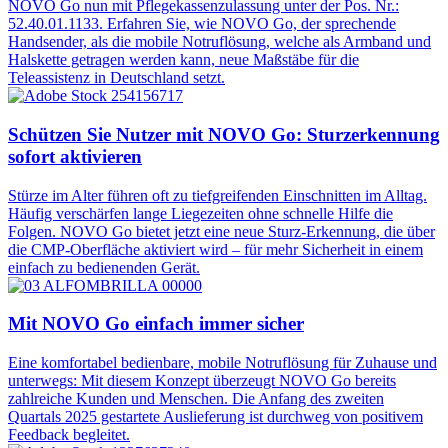
NOVO Go nun mit Pflegekassenzulassung unter der Pos. Nr.:
52.40.01.1133. Erfahren Sie, wie NOVO Go, der sprechende
Handsender, als die mobile Notruflösung, welche als Armband und
Halskette getragen werden kann, neue Maßstäbe für die
Teleassistenz in Deutschland setzt.
Schützen Sie Nutzer mit NOVO Go: Sturzerkennung
sofort aktivieren
Stürze im Alter führen oft zu tiefgreifenden Einschnitten im Alltag.
Häufig verschärfen lange Liegezeiten ohne schnelle Hilfe die
Folgen. NOVO Go bietet jetzt eine neue Sturz-Erkennung, die über
die CMP-Oberfläche aktiviert wird – für mehr Sicherheit in einem
einfach zu bedienenden Gerät.
Mit NOVO Go einfach immer sicher
Eine komfortabel bedienbare, mobile Notruflösung für Zuhause und
unterwegs: Mit diesem Konzept überzeugt NOVO Go bereits
zahlreiche Kunden und Menschen. Die Anfang des zweiten
Quartals 2025 gestartete Auslieferung ist durchweg von positivem
Feedback begleitet.