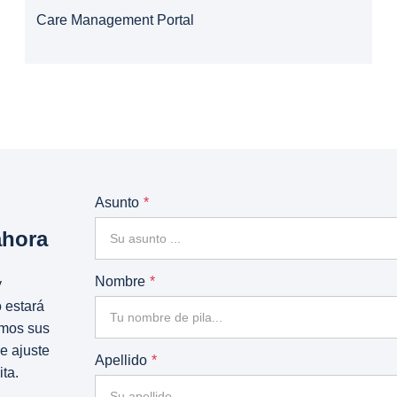
Care Management Portal
Asunto
ahora
Nombre
y
 estará
emos sus
e ajuste
Apellido
ta.