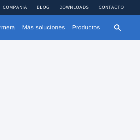
COMPAÑÍA
BLOG
DOWNLOADS
CONTACTO
ermera
Más soluciones
Productos