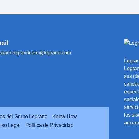
ail
ospain.legrandcare@legrand.com
Legran
Legran
sus cl
calida
especi
social
servic
los si
res del Grupo Legrand
Know-How
ancian
iso Legal
Política de Privacidad