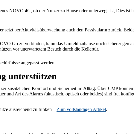
 NOVO 4G, ob der Nutzer zu Hause oder unterwegs ist, Dies ist im N
der setzt per Aktivitätsüberwachung auch den Passivalarm zurück. Beid
t NOVO Go zu verbinden, kann das Umfeld zuhause noch sicherer gem
tzen vor unerwartetem Besuch durch die Kellertür.
bedürfnisse angepasst werden.
ag unterstützen
r zusätzlichen Komfort und Sicherheit im Alltag. Über CMP können b
uer und Art des Alarms (akustisch, optisch oder beides) sind frei konfi
itze ausreichend zu trinken –
Zum vollständigen Artikel
.