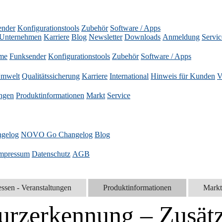
ender
Konfigurationstools
Zubehör
Software / Apps
Unternehmen
Karriere
Blog
Newsletter
Downloads
Anmeldung
Servic
me
Funksender
Konfigurationstools
Zubehör
Software / Apps
mwelt
Qualitätssicherung
Karriere
International
Hinweis für Kunden
V
ungen
Produktinformationen
Markt
Service
gelog
NOVO Go Changelog
Blog
mpressum
Datenschutz
AGB
ssen - Veranstaltungen
Produktinformationen
Markt
urzerkennung – Zusätz