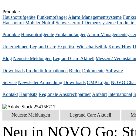
Produkte
Hausnotrufgeräte
Funkempfänger
Alarm-Managementsysteme
Funks
Hausnotruf
Mobiler Notruf
Schwesternruf
Demenzsysteme
Produkte
Produkte
Hausnotrufgeräte
Funkempfänger
Alarm-Managementsyste
Unternehmen
Legrand Care
Expertise
Wirtschaftsethik
Know How
U
Blog
Neueste Meldungen
Legrand Care Aktuell
Messen / Veranstalt
Downloads
Produktinformationen
Bilder
Dokumente
Software
Service
Newsletter Anmeldung
Downloads
CMP Login
NOVO Chan
Kontakt
Hauptsitz
Regionale Ansprechpartner
Anfahrt
International
I
Neueste Meldungen
Legrand Care Aktuell
Me
Neu in NOVO Go:
St