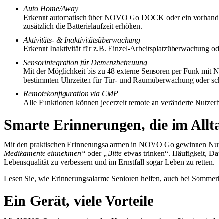
Auto Home/Away
Erkennt automatisch über NOVO Go DOCK oder ein vorhandenes
zusätzlich die Batterielaufzeit erhöhen.
Aktivitäts- & Inaktivitätsüberwachung
Erkennt Inaktivität für z.B. Einzel-Arbeitsplatzüberwachung o
Sensorintegration für Demenzbetreuung
Mit der Möglichkeit bis zu 48 externe Sensoren per Funk mi
bestimmten Uhrzeiten für Tür- und Raumüberwachung oder schü
Remote
konfiguration via CMP
Alle Funktionen können jederzeit remote an veränderte Nutzer
Smarte Erinnerungen, die im Allt
Mit den praktischen Erinnerungsalarmen in NOVO Go gewinnen Nutze
Medikamente einnehmen“
oder
„Bitte
etwas trinken“. Häufigkeit, Da
Lebensqualität zu verbessern und im Ernstfall sogar Leben zu retten.
Lesen Sie, wie Erinnerungsalarme Senioren helfen, auch bei Sommerh
Ein Gerät, viele Vorteile