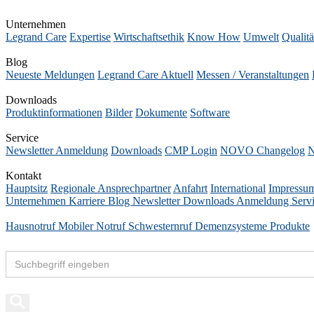
Unternehmen
Legrand Care
Expertise
Wirtschaftsethik
Know How
Umwelt
Qualitä
Blog
Neueste Meldungen
Legrand Care Aktuell
Messen / Veranstaltungen
Downloads
Produktinformationen
Bilder
Dokumente
Software
Service
Newsletter Anmeldung
Downloads
CMP Login
NOVO Changelog
N
Kontakt
Hauptsitz
Regionale Ansprechpartner
Anfahrt
International
Impressu
Unternehmen
Karriere
Blog
Newsletter
Downloads
Anmeldung
Serv
Hausnotruf
Mobiler Notruf
Schwesternruf
Demenzsysteme
Produkte