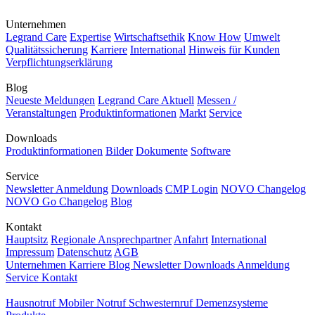
Unternehmen
Legrand Care
Expertise
Wirtschaftsethik
Know How
Umwelt
Qualitätssicherung
Karriere
International
Hinweis für Kunden
Verpflichtungserklärung
Blog
Neueste Meldungen
Legrand Care Aktuell
Messen /
Veranstaltungen
Produktinformationen
Markt
Service
Downloads
Produktinformationen
Bilder
Dokumente
Software
Service
Newsletter Anmeldung
Downloads
CMP Login
NOVO Changelog
NOVO Go Changelog
Blog
Kontakt
Hauptsitz
Regionale Ansprechpartner
Anfahrt
International
Impressum
Datenschutz
AGB
Unternehmen
Karriere
Blog
Newsletter
Downloads
Anmeldung
Service
Kontakt
Hausnotruf
Mobiler Notruf
Schwesternruf
Demenzsysteme