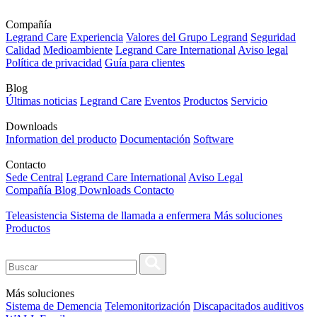
Compañía
Legrand Care
Experiencia
Valores del Grupo Legrand
Seguridad
Calidad
Medioambiente
Legrand Care International
Aviso legal
Política de privacidad
Guía para clientes
Blog
Últimas noticias
Legrand Care
Eventos
Productos
Servicio
Downloads
Information del producto
Documentación
Software
Contacto
Sede Central
Legrand Care International
Aviso Legal
Compañía
Blog
Downloads
Contacto
Teleasistencia
Sistema de llamada a enfermera
Más soluciones
Productos
Más soluciones
Sistema de Demencia
Telemonitorización
Discapacitados auditivos